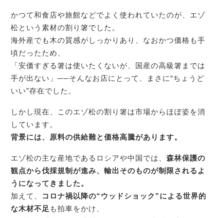
かつて和食店や旅館などでよく使われていたのが、エゾ
松という素材の割り箸でした。
海外産でも木の質感がしっかりあり、なおかつ価格も手
頃だったため、
「安価すぎる箸は使いたくないが、国産の高級箸までは
手が出ない」──そんなお店にとって、まさに“ちょうど
いい”存在でした。
しかし現在、このエゾ松の割り箸は市場からほぼ姿を消
しています。
背景には、原料の供給難と価格高騰があります。
エゾ松の主な産地であるロシアや中国では、
森林保護の
観点から伐採規制が進み、輸出そのものが制限されるよ
うになってきました。
加えて、
コロナ禍以降の“ウッドショック”による世界的
な木材不足
も拍車をかけ、