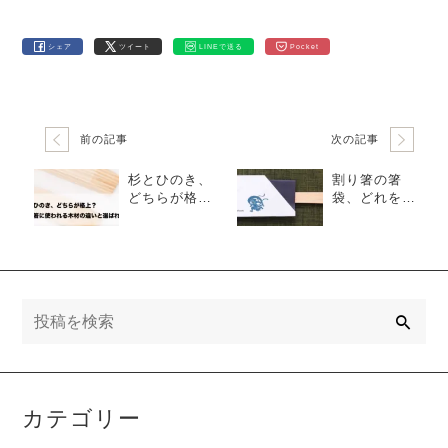
シェア
ツイート
LINEで送る
Pocket
前の記事
次の記事
杉とひのき、
割り箸の箸
どちらが格
袋、どれを選
上？―割り箸
ぶ？──ハカ
に使われる木
マ・中袋・大
材の違いと選
袋・三つ折の
ばれる理由
特徴と違い
検
索
カテゴリー