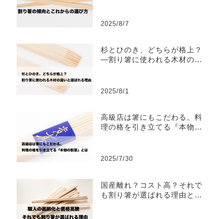
2025/8/7
杉とひのき、どちらが格上？
―割り箸に使われる木材の違
いと選ばれる理由
2025/8/1
高級店は箸にもこだわる。料
理の格を引き立てる『本物の
割箸』とは
2025/7/30
国産離れ？コスト高？それで
も割り箸が選ばれる理由とは
──今どきの割り箸事情