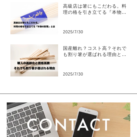
高級店は箸にもこだわる。料
理の格を引き立てる『本物の
割箸』とは
2025/7/30
国産離れ？コスト高？それで
も割り箸が選ばれる理由とは
──今どきの割り箸事情
2025/7/30