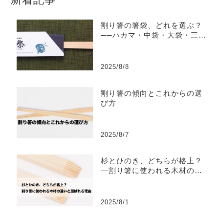
割り箸の箸袋、どれを選ぶ？
──ハカマ・中袋・大袋・三つ
折の特徴と違い
2025/8/8
割り箸の傾向とこれからの選
び方
2025/8/7
杉とひのき、どちらが格上？
―割り箸に使われる木材の違
いと選ばれる理由
2025/8/1